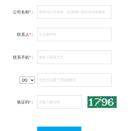
公司名称
*
：
联系人
*
：
联系手机
*
：
验证码
*
：