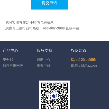
提交申请
我司客服将在24小时内与您联系
您也可以拨打我司热线：
400-887-3888
直接申请
产品中心
服务支持
投诉建议
0592-2958888
安全邮
帮助中心
邮件中继网关
相关下载
邮箱：kf@zzy.cn